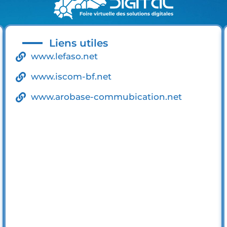
Liens utiles
www.lefaso.net
www.iscom-bf.net
www.arobase-commubication.net