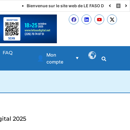
Bienvenue sur le site web de LE FASO DIGITAL
FAQ
Mon
👤
▼
compte
ital 2025