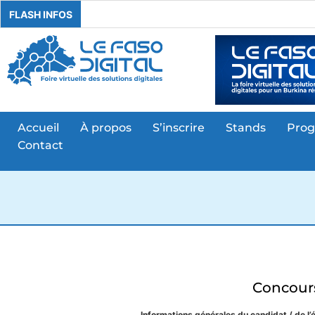
FLASH INFOS
Accueil
À propos
S’inscrire
Stands
Pro
Contact
Concours
Informations générales du candidat / de l’