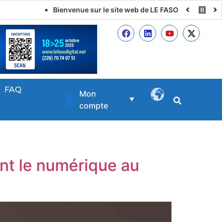
Bienvenue sur le site web de LE FASO DIGITAL
FAQ
Mon
👤
▼
compte
ent le numérique au