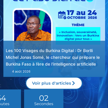
Les 100 Visages du Burkina Digital : Michaël
Folané, un expert des infrastructures qui ont
façonné l’État numérique burkinabè
1 août 2026
Voir plus d'articles
53
59
nutes
Secondes