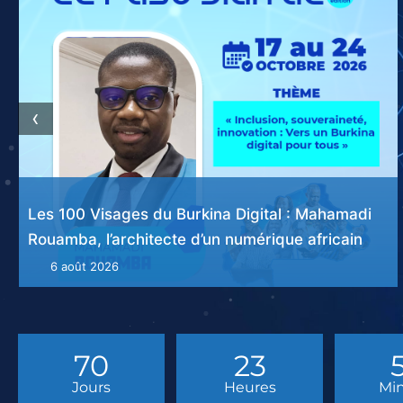
‹
Les 100 Visages du Burkina Digital : Dr Borlli
Michel Jonas Somé, le chercheur qui prépare le
Burkina Faso à l’ère de l’intelligence artificielle
4 août 2026
70
23
Jours
Heures
Mi