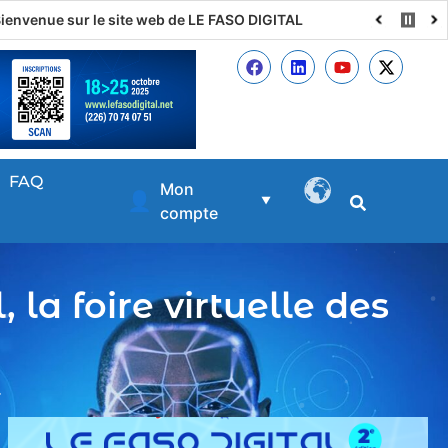
ite web de LE FASO DIGITAL
FAQ
Mon
👤
▼
compte
 la foire virtuelle des
.