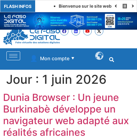
Bienvenue sur le site web de LE FASO 
FLASH INFOS
👤
Mon compte
▼
Jour :
1 juin 2026
Dunia Browser : Un jeune
Burkinabè développe un
navigateur web adapté aux
réalités africaines