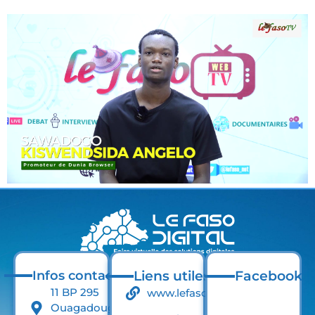
Infos contact
Liens utiles
Facebook
11 BP 295
www.lefaso.net
Ouagadougou