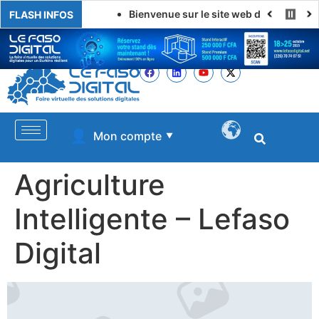
Bienvenue sur le site web de LE FASO DI
FLASH INFOS
👤
Mon compte
▼
Agriculture
Intelligente – Lefaso
Digital