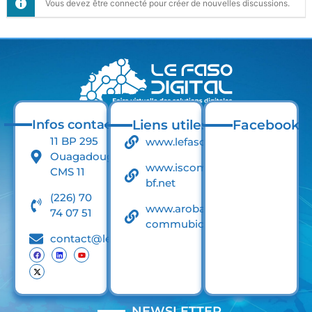
Vous devez être connecté pour créer de nouvelles discussions.
Infos contact
Liens utiles
Facebook
11 BP 295
www.lefaso.net
Ouagadougou
www.iscom-
CMS 11
bf.net
(226) 70
www.arobase-
74 07 51
commubication.net
contact@lefasodigital.net
NEWSLETTER