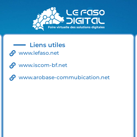
Liens utiles
www.lefaso.net
www.iscom-bf.net
www.arobase-commubication.net