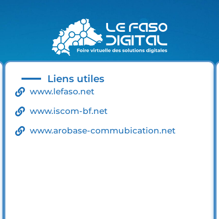
Liens utiles
www.lefaso.net
www.iscom-bf.net
www.arobase-commubication.net