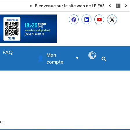
Bienvenue sur le site web de LE FASO DIGITAL
FAQ
Mon
👤
▼
compte
e.