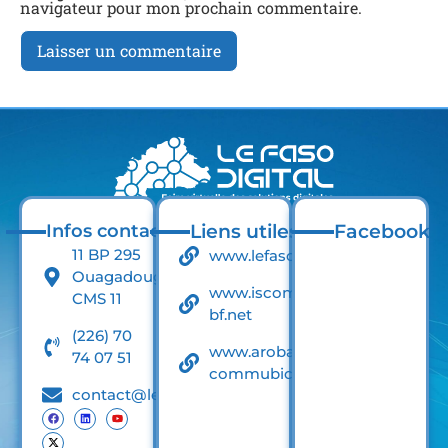
navigateur pour mon prochain commentaire.
Infos contact
Liens utiles
Facebook
11 BP 295
www.lefaso.net
Ouagadougou
www.iscom-
CMS 11
bf.net
(226) 70
www.arobase-
74 07 51
commubication.net
contact@lefasodigital.net