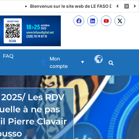
Bienvenue sur le site web de LE FASO DIGITAL
FAQ
Mon
👤
▼
compte
l 2025/ Les RDV
tuelle à ne pas
l Pierre Clavair
usso