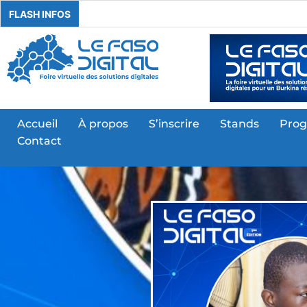
FLASH INFOS
Accueil
À propos
S’inscrire
Stands
Pro
Contact