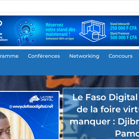
gramme
Conférences
Networking
Concours
Le Faso Digita
de la foire vir
manquer : Djibri
Pamo