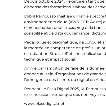
Depuis octobre 2024, il exerce en tant que f
dispense des formations, élabore des cahie
Djibril Pamousso maîtrise un large spectre t
environnements cloud (AWS, GCP, Azure) et
d’orchestration pour le scraping et la trans
scalabilité et de data gouvernance (diction
Pédagogue et pragmatique, il a conçu et 
la montée en compétence de profils junior e
estudiantine Struct IoT et son implication 
technique et impact social.
Animé par l’ambition de faire de la donnée 
donnée au sein d’organisations de grande e
l’émergence des talents du digital en Afriq
Pendant Le Faso Digital 2025, M. Pamousso 
une inclusion numérique des non-voyants a
www.lefasodigital.net