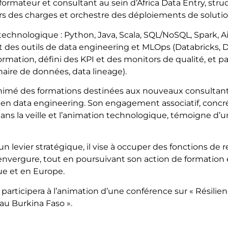
ormateur et consultant au sein d’Africa Data Entry, struct
rs des charges et orchestre des déploiements de solutio
echnologique : Python, Java, Scala, SQL/NoSQL, Spark, Air
 des outils de data engineering et MLOps (Databricks, 
formation, défini des KPI et des monitors de qualité, et pa
naire de données, data lineage).
animé des formations destinées aux nouveaux consultan
n data engineering. Son engagement associatif, concréti
dans la veille et l’animation technologique, témoigne d’u
un levier stratégique, il vise à occuper des fonctions de
nvergure, tout en poursuivant son action de formation 
ue et en Europe.
participera à l’animation d’une conférence sur « Résilie
u Burkina Faso ».