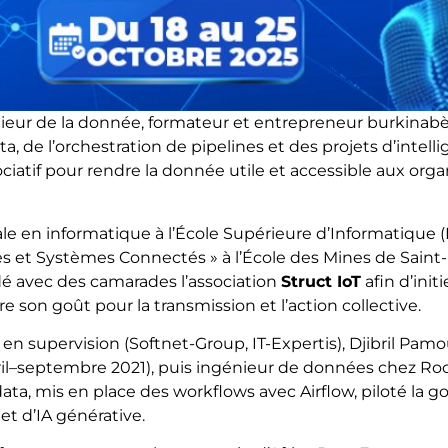
nieur de la donnée, formateur et entrepreneur burkinabè,
a, de l’orchestration de pipelines et des projets d’intellig
tif pour rendre la donnée utile et accessible aux organ
ale en informatique à l’École Supérieure d’Informatique (
 et Systèmes Connectés » à l’École des Mines de Saint
ndé avec des camarades l’association
Struct IoT
afin d’init
stre son goût pour la transmission et l’action collective.
en supervision (Softnet-Group, IT-Expertis), Djibril Pam
ril–septembre 2021), puis ingénieur de données chez Ro
data, mis en place des workflows avec Airflow, piloté la 
et d’IA générative.