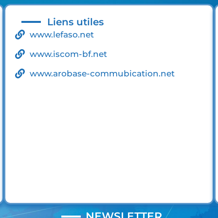
Liens utiles
www.lefaso.net
www.iscom-bf.net
www.arobase-commubication.net
NEWSLETTER