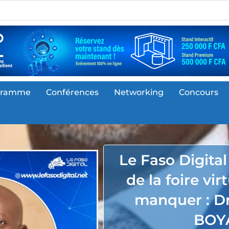
gramme
Conférences
Networking
Concours
Le Faso Digita
de la foire vir
manquer : Dr
BOY