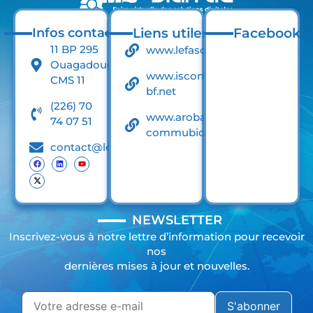
Infos contact
Liens utiles
Facebook
11 BP 295
www.lefaso.net
Ouagadougou
www.iscom-
CMS 11
bf.net
(226) 70
www.arobase-
74 07 51
commubication.net
contact@lefasodigital.net
NEWSLETTER
Inscrivez-vous à notre lettre d’information pour recevoir
nos
dernières mises à jour et nouvelles.