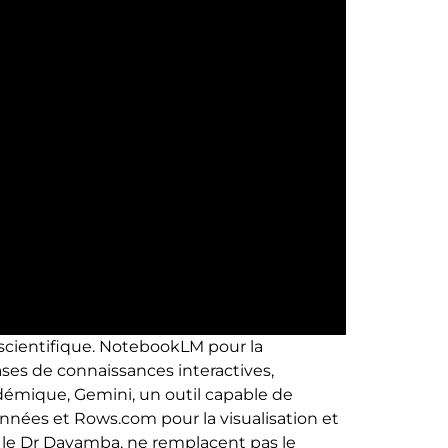
he scientifique. NotebookLM pour la
ses de connaissances interactives,
adémique, Gemini, un outil capable de
onnées et Rows.com pour la visualisation et
e le Dr Dayamba, ne remplacent pas le