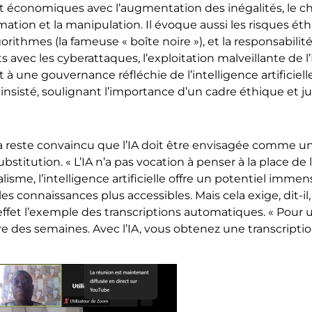
x et économiques avec l’augmentation des inégalités, le
rmation et la manipulation. Il évoque aussi les risques éthi
ithmes (la fameuse « boîte noire »), et la responsabilité 
ts avec les cyberattaques, l’exploitation malveillante de
 à une gouvernance réfléchie de l’intelligence artificiel
il insisté, soulignant l’importance d’un cadre éthique et j
a reste convaincu que l’IA doit être envisagée comme un all
substitution. « L’IA n’a pas vocation à penser à la place d
lisme, l’intelligence artificielle offre un potentiel immen
es connaissances plus accessibles. Mais cela exige, dit-il,
ffet l’exemple des transcriptions automatiques. « Pour u
ndre des semaines. Avec l’IA, vous obtenez une transcrip