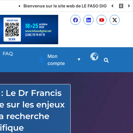
Bienvenue sur le site web de LE FASO DIGITAL
FAQ
Mon
👤
▼
compte
 : Le Dr Francis
 sur les enjeux
 la recherche
ifique