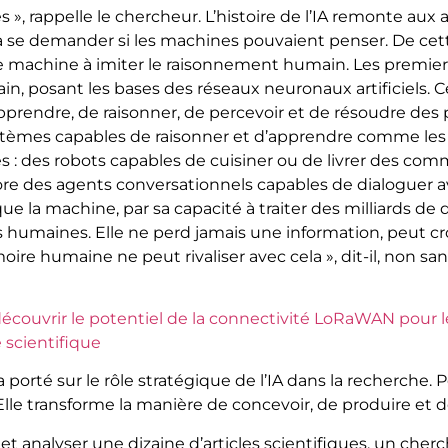
s », rappelle le chercheur. L’histoire de l’IA remonte au
 à se demander si les machines pouvaient penser. De cett
ne machine à imiter le raisonnement humain. Les premie
 posant les bases des réseaux neuronaux artificiels. C
endre, de raisonner, de percevoir et de résoudre des 
stèmes capables de raisonner et d’apprendre comme les h
ées : des robots capables de cuisiner ou de livrer des c
re des agents conversationnels capables de dialoguer a
ue la machine, par sa capacité à traiter des milliards d
 humaines. Elle ne perd jamais une information, peut cr
 humaine ne peut rivaliser avec cela », dit-il, non sans 
 découvrir le potentiel de la connectivité LoRaWAN pour 
 scientifique
porté sur le rôle stratégique de l’IA dans la recherche. 
e transforme la manière de concevoir, de produire et de
e et analyser une dizaine d’articles scientifiques, un ch