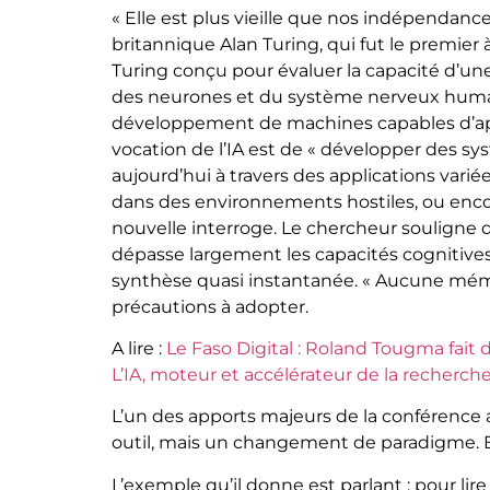
« Elle est plus vieille que nos indépendance
britannique Alan Turing, qui fut le premier
Turing conçu pour évaluer la capacité d’u
des neurones et du système nerveux humain,
développement de machines capables d’appr
vocation de l’IA est de « développer des sy
aujourd’hui à travers des applications vari
dans des environnements hostiles, ou enco
nouvelle interroge. Le chercheur souligne q
dépasse largement les capacités cognitives
synthèse quasi instantanée. « Aucune mémoire
précautions à adopter.
A lire :
Le Faso Digital : Roland Tougma fait
L’IA, moteur et accélérateur de la recherche
L’un des apports majeurs de la conférence a 
outil, mais un changement de paradigme. Ell
L’exemple qu’il donne est parlant : pour lir