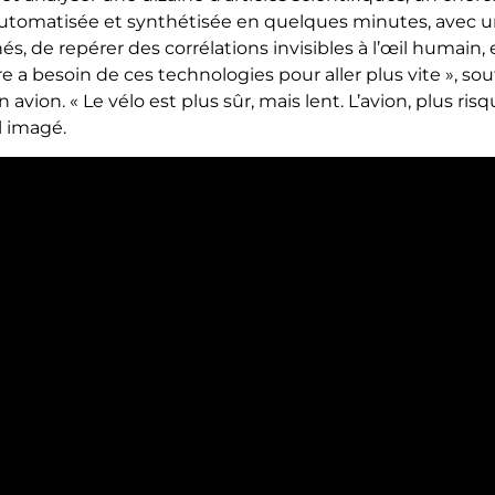
 automatisée et synthétisée en quelques minutes, avec u
s, de repérer des corrélations invisibles à l’œil humain, e
esoin de ces technologies pour aller plus vite », soutien
n avion. « Le vélo est plus sûr, mais lent. L’avion, plus r
l imagé.