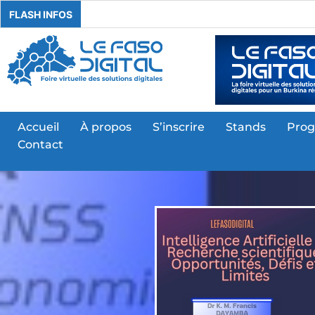
FLASH INFOS
Accueil
À propos
S’inscrire
Stands
Pro
Contact