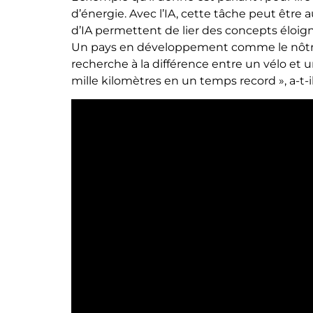
d’énergie. Avec l’IA, cette tâche peut être
d’IA permettent de lier des concepts éloigné
Un pays en développement comme le nôtre a b
recherche à la différence entre un vélo et u
mille kilomètres en un temps record », a-t-i