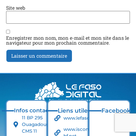
Site web
Enregistrer mon nom, mon e-mail et mon site dans le
navigateur pour mon prochain commentaire.
Infos contact
Liens utiles
Facebook
11 BP 295
www.lefaso.net
Ouagadougou
www.iscom-
CMS 11
bf.net