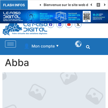
Bienvenue sur le site web de LE FASO DI
FLASH INFOS
👤
Mon compte
▼
Abba