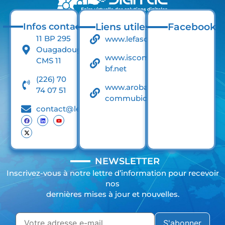
Infos contact
Liens utiles
Facebook
11 BP 295
www.lefaso.net
Ouagadougou
www.iscom-
CMS 11
bf.net
(226) 70
www.arobase-
74 07 51
commubication.net
contact@lefasodigital.net
NEWSLETTER
Inscrivez-vous à notre lettre d’information pour recevoir
nos
dernières mises à jour et nouvelles.