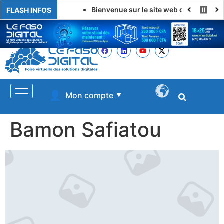
Bienvenue sur le site web de LE FASO DI
FLASH INFOS
👤
Mon compte
▼
Bamon Safiatou