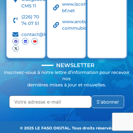
www.iscom-
CMS 11
bf.net
(226) 70
www.arobase-
74 07 51
commubication.net
contact@lefasodigital.net
NEWSLETTER
Inscrivez-vous à notre lettre d’information pour recevoir
nos
dernières mises à jour et nouvelles.
© 2025 LE FASO DIGITAL. Tous droits réservés