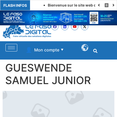
Bienvenue sur le site web de LE FASO DI
FLASH INFOS
👤
Mon compte
▼
GUESWENDE
SAMUEL JUNIOR