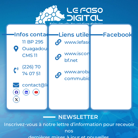
Infos contact
Liens utiles
Facebook
11 BP 295
www.lefaso.net
Ouagadougou
www.iscom-
CMS 11
bf.net
(226) 70
www.arobase-
74 07 51
commubication.net
contact@lefasodigital.net
NEWSLETTER
Inscrivez-vous à notre lettre d’information pour recevoir
nos
dernières mises à jour et nouvelles.