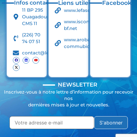
Infos contact
Liens utiles
Facebook
11 BP 295
www.lefaso.net
Ouagadougou
www.iscom-
CMS 11
bf.net
(226) 70
www.arobase-
74 07 51
commubication.net
contact@lefasodigital.net
NEWSLETTER
Inscrivez-vous à notre lettre d’information pour recevoir
nos
dernières mises à jour et nouvelles.