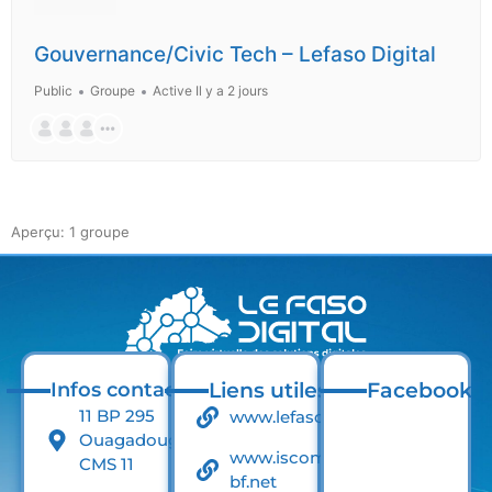
Gouvernance/Civic Tech – Lefaso Digital
Public
Groupe
Active Il y a 2 jours
Aperçu: 1 groupe
Infos contact
Liens utiles
Facebook
11 BP 295
www.lefaso.net
Ouagadougou
www.iscom-
CMS 11
bf.net