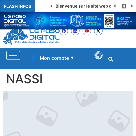
Bienvenue sur le site web de LE FASO D
FLASH INFOS
👤
Mon compte
▼
NASSI