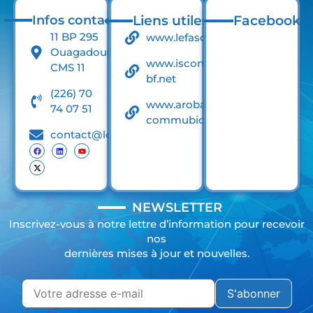
Infos contact
Liens utiles
Facebook
11 BP 295
www.lefaso.net
Ouagadougou
www.iscom-
CMS 11
bf.net
(226) 70
www.arobase-
74 07 51
commubication.net
contact@lefasodigital.net
NEWSLETTER
Inscrivez-vous à notre lettre d’information pour recevoir
nos
dernières mises à jour et nouvelles.