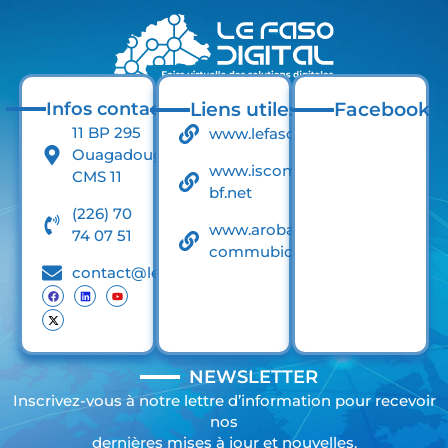
Infos contact
Liens utiles
Facebook
11 BP 295
www.lefaso.net
Ouagadougou
www.iscom-
CMS 11
bf.net
(226) 70
www.arobase-
74 07 51
commubication.net
contact@lefasodigital.net
NEWSLETTER
Inscrivez-vous à notre lettre d’information pour recevoir
nos
dernières mises à jour et nouvelles.