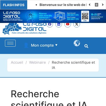
Bienvenue sur le site web de LE FASO DIGITAL
FLASH INFOS
👤
Mon compte
▼
Accueil
/
Webinaire
/
Recherche scientifique et
IA
Recherche
scientifique et IA