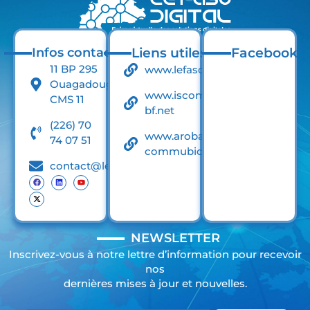
Infos contact
Liens utiles
Facebook
11 BP 295
www.lefaso.net
Ouagadougou
www.iscom-
CMS 11
bf.net
(226) 70
www.arobase-
74 07 51
commubication.net
contact@lefasodigital.net
NEWSLETTER
Inscrivez-vous à notre lettre d’information pour recevoir
nos
dernières mises à jour et nouvelles.