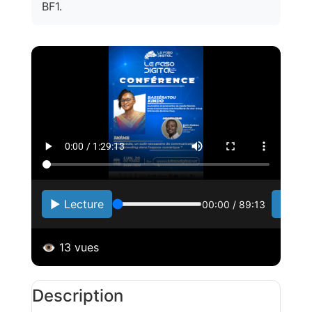
BF1.
▶️ Lecture
1x
00:00
/
89:13
👁️
13
vues
Description