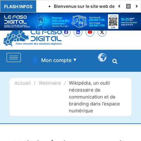
Bienvenue sur le site web de LE FASO DIGI
FLASH INFOS
👤
Mon compte
▼
Accueil
/
Webinaire
/
Wikipédia, un outil
nécessaire de
communication et de
branding dans l’espace
numérique