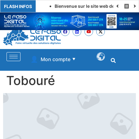
Bienvenue sur le site web de LE FASO DIGITAL
FLASH INFOS
👤
Mon compte
▼
Tobouré