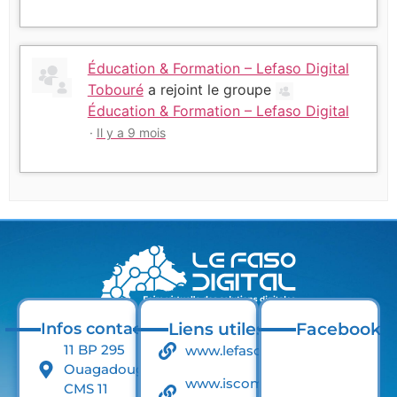
Éducation & Formation – Lefaso Digital
Tobouré
a rejoint le groupe
Éducation & Formation – Lefaso Digital
Il y a 9 mois
Infos contact
Liens utiles
Facebook
11 BP 295
www.lefaso.net
Ouagadougou
www.iscom-
CMS 11