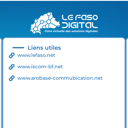
Liens utiles
www.lefaso.net
www.iscom-bf.net
www.arobase-commubication.net