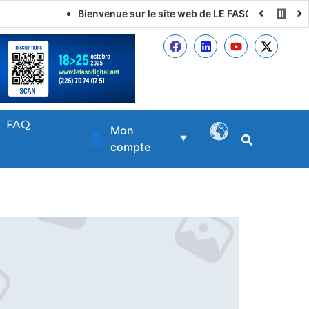
Bienvenue sur le site web de LE FASO DIGITAL
FAQ
Mon
👤
▼
compte