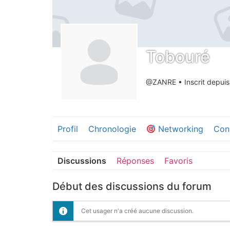
Tobouré
@ZANRE
•
Inscrit depui
Profil
Chronologie
Networking
Con
Discussions
Réponses
Favoris
Début des discussions du forum
Cet usager n'a créé aucune discussion.