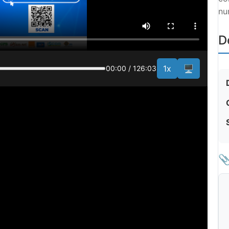
nu
D
1x
🖥️
00:00
/
126:03
