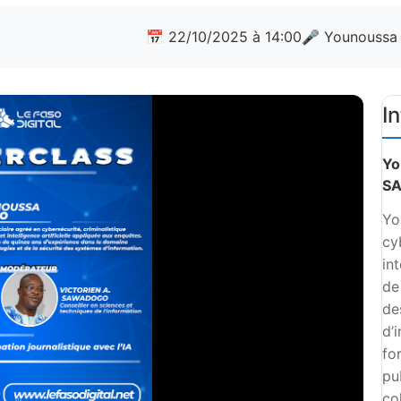
📅 22/10/2025 à 14:00
🎤 Younoussa
I
Yo
S
Yo
cy
in
de
de
d’
fo
pu
co