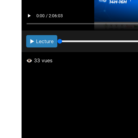
▶️ Lecture
👁️
33
vues