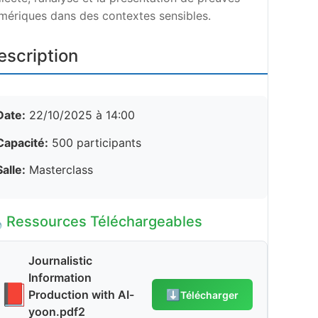
mériques dans des contextes sensibles.
escription
Date:
22/10/2025 à 14:00
Capacité:
500 participants
Salle:
Masterclass
 Ressources Téléchargeables
Journalistic
Information
📕
Production with AI-
⬇️
Télécharger
yoon.pdf2