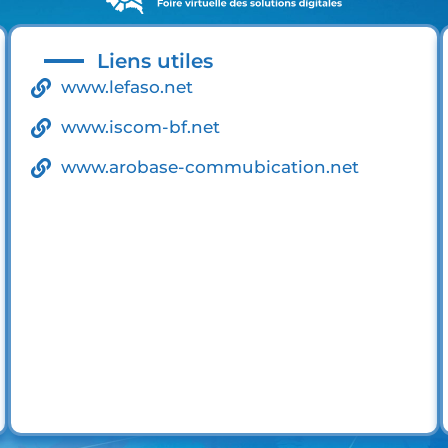
Liens utiles
www.lefaso.net
www.iscom-bf.net
www.arobase-commubication.net