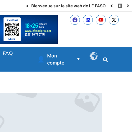
Bienvenue sur le site web de LE FASO DIGITAL
FAQ
Mon
👤
▼
compte