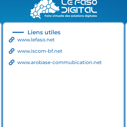
Liens utiles
www.lefaso.net
www.iscom-bf.net
www.arobase-commubication.net