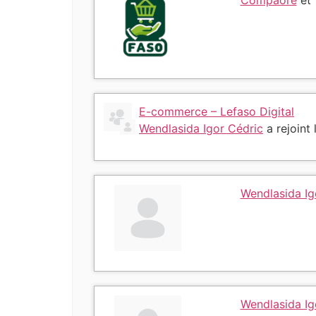
Compaore
et
E-commerce – Lefaso Digital
Wendlasida Igor Cédric
a rejoint
Wendlasida Ig
Wendlasida Ig