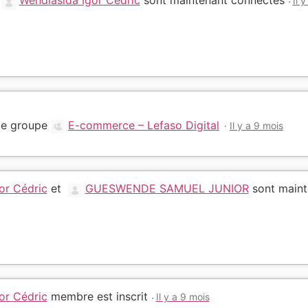
Wendlasida Igor Cédric
sont maintenant connectés
Il 
 le groupe
E-commerce – Lefaso Digital
Il y a 9 mois
or Cédric
et
GUESWENDE SAMUEL JUNIOR
sont maint
or Cédric
membre est inscrit
Il y a 9 mois