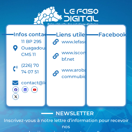
Infos contact
Liens utiles
Facebook
11 BP 295
www.lefaso.net
Ouagadougou
www.iscom-
CMS 11
bf.net
(226) 70
www.arobase-
74 07 51
commubication.net
contact@lefasodigital.net
NEWSLETTER
Inscrivez-vous à notre lettre d’information pour recevoir
nos