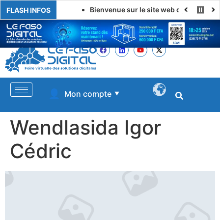
Bienvenue sur le site web de LE FASO DI
FLASH INFOS
👤
Mon compte
▼
Wendlasida Igor
Cédric